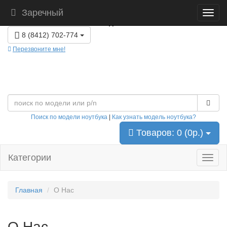
Заречный
г. Заречный, ул. Комсомольская 1, офис 205. ПН-СБ с
09:00 до 18:00
8 (8412) 702-774
Перезвоните мне!
Поиск по модели ноутбука
|
Как узнать модель ноутбука?
Товаров: 0 (0р.)
Категории
Главная
О Нас
О Нас