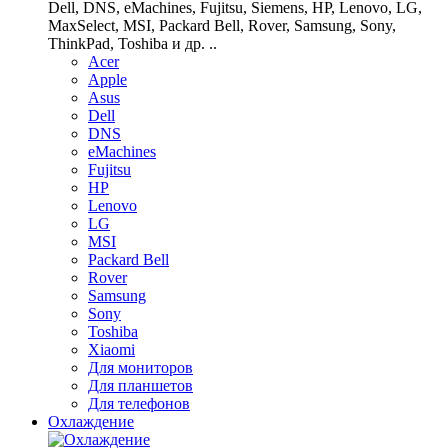
Dell, DNS, eMachines, Fujitsu, Siemens, HP, Lenovo, LG,
MaxSelect, MSI, Packard Bell, Rover, Samsung, Sony,
ThinkPad, Toshiba и др. ..
Acer
Apple
Asus
Dell
DNS
eMachines
Fujitsu
HP
Lenovo
LG
MSI
Packard Bell
Rover
Samsung
Sony
Toshiba
Xiaomi
Для мониторов
Для планшетов
Для телефонов
Охлаждение