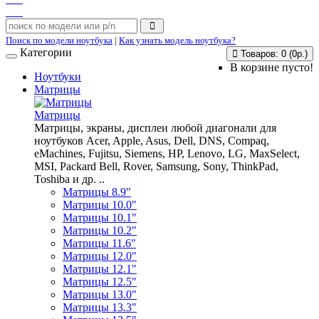
Поиск по модели ноутбука
|
Как узнать модель ноутбука?
Категории
Товаров: 0 (0р.)
В корзине пусто!
Ноутбуки
Матрицы
Матрицы
Матрицы, экраны, дисплеи любой диагонали для
ноутбуков Acer, Apple, Asus, Dell, DNS, Compaq,
eMachines, Fujitsu, Siemens, HP, Lenovo, LG, MaxSelect,
MSI, Packard Bell, Rover, Samsung, Sony, ThinkPad,
Toshiba и др. ..
Матрицы 8.9"
Матрицы 10.0"
Матрицы 10.1"
Матрицы 10.2"
Матрицы 11.6"
Матрицы 12.0"
Матрицы 12.1"
Матрицы 12.5"
Матрицы 13.0"
Матрицы 13.3"