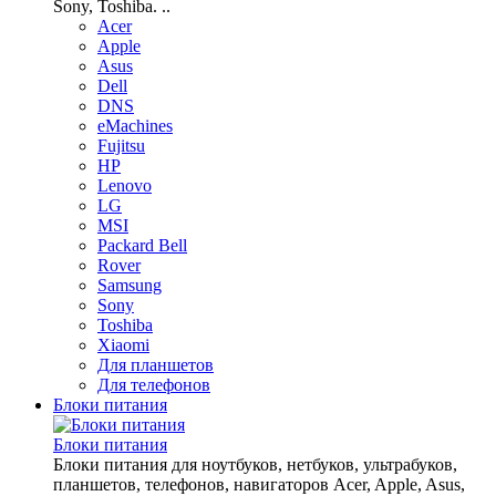
Sony, Toshiba. ..
Acer
Apple
Asus
Dell
DNS
eMachines
Fujitsu
HP
Lenovo
LG
MSI
Packard Bell
Rover
Samsung
Sony
Toshiba
Xiaomi
Для планшетов
Для телефонов
Блоки питания
Блоки питания
Блоки питания для ноутбуков, нетбуков, ультрабуков,
планшетов, телефонов, навигаторов Acer, Apple, Asus,