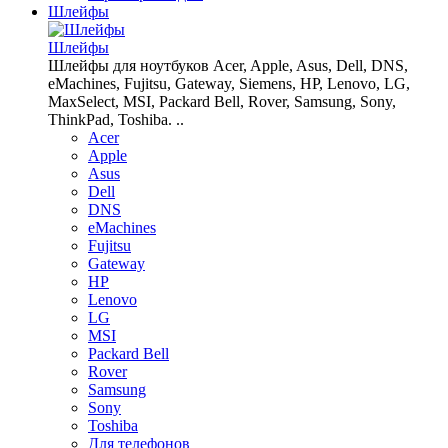
Шлейфы
Шлейфы
Шлейфы для ноутбуков Acer, Apple, Asus, Dell, DNS,
eMachines, Fujitsu, Gateway, Siemens, HP, Lenovo, LG,
MaxSelect, MSI, Packard Bell, Rover, Samsung, Sony,
ThinkPad, Toshiba. ..
Acer
Apple
Asus
Dell
DNS
eMachines
Fujitsu
Gateway
HP
Lenovo
LG
MSI
Packard Bell
Rover
Samsung
Sony
Toshiba
Для телефонов