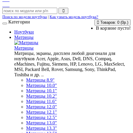
Поиск по модели ноутбука
|
Как узнать модель ноутбука?
Категории
Товаров: 0 (0р.)
В корзине пусто!
Ноутбуки
Матрицы
Матрицы
Матрицы, экраны, дисплеи любой диагонали для
ноутбуков Acer, Apple, Asus, Dell, DNS, Compaq,
eMachines, Fujitsu, Siemens, HP, Lenovo, LG, MaxSelect,
MSI, Packard Bell, Rover, Samsung, Sony, ThinkPad,
Toshiba и др. ..
Матрицы 8.9"
Матрицы 10.0"
Матрицы 10.1"
Матрицы 10.2"
Матрицы 11.6"
Матрицы 12.0"
Матрицы 12.1"
Матрицы 12.5"
Матрицы 13.0"
Матрицы 13.3"