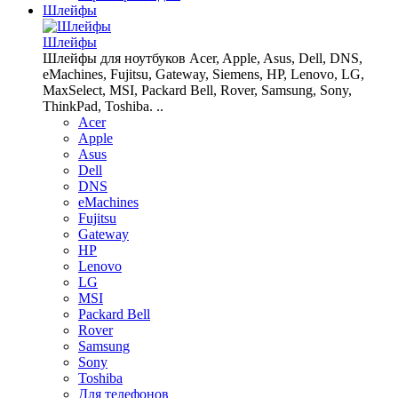
Шлейфы
Шлейфы
Шлейфы для ноутбуков Acer, Apple, Asus, Dell, DNS,
eMachines, Fujitsu, Gateway, Siemens, HP, Lenovo, LG,
MaxSelect, MSI, Packard Bell, Rover, Samsung, Sony,
ThinkPad, Toshiba. ..
Acer
Apple
Asus
Dell
DNS
eMachines
Fujitsu
Gateway
HP
Lenovo
LG
MSI
Packard Bell
Rover
Samsung
Sony
Toshiba
Для телефонов