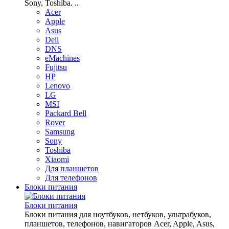
Sony, Toshiba. ..
Acer
Apple
Asus
Dell
DNS
eMachines
Fujitsu
HP
Lenovo
LG
MSI
Packard Bell
Rover
Samsung
Sony
Toshiba
Xiaomi
Для планшетов
Для телефонов
Блоки питания
Блоки питания
Блоки питания для ноутбуков, нетбуков, ультрабуков,
планшетов, телефонов, навигаторов Acer, Apple, Asus,