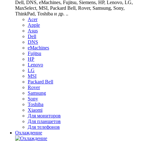
Dell, DNS, eMachines, Fujitsu, Siemens, HP, Lenovo, LG,
MaxSelect, MSI, Packard Bell, Rover, Samsung, Sony,
ThinkPad, Toshiba и др. ..
Acer
Apple
Asus
Dell
DNS
eMachines
Fujitsu
HP
Lenovo
LG
MSI
Packard Bell
Rover
Samsung
Sony
Toshiba
Xiaomi
Для мониторов
Для планшетов
Для телефонов
Охлаждение