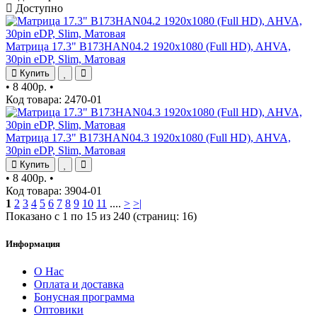
Доступно
Матрица 17.3" B173HAN04.2 1920x1080 (Full HD), AHVA,
30pin eDP, Slim, Матовая
Купить
•
8 400р.
•
Код товара: 2470-01
Матрица 17.3" B173HAN04.3 1920x1080 (Full HD), AHVA,
30pin eDP, Slim, Матовая
Купить
•
8 400р.
•
Код товара: 3904-01
1
2
3
4
5
6
7
8
9
10
11
....
>
>|
Показано с 1 по 15 из 240 (страниц: 16)
Информация
О Нас
Оплата и доставка
Бонусная программа
Оптовики