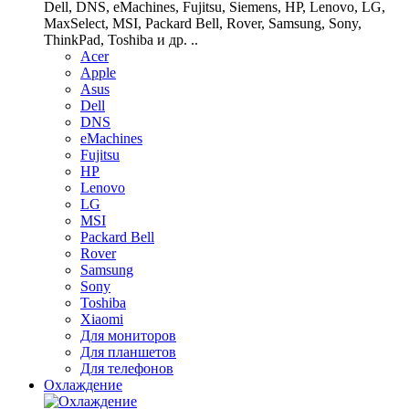
Dell, DNS, eMachines, Fujitsu, Siemens, HP, Lenovo, LG,
MaxSelect, MSI, Packard Bell, Rover, Samsung, Sony,
ThinkPad, Toshiba и др. ..
Acer
Apple
Asus
Dell
DNS
eMachines
Fujitsu
HP
Lenovo
LG
MSI
Packard Bell
Rover
Samsung
Sony
Toshiba
Xiaomi
Для мониторов
Для планшетов
Для телефонов
Охлаждение