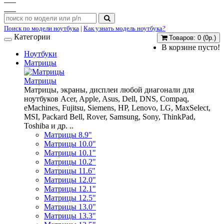
Поиск по модели ноутбука
|
Как узнать модель ноутбука?
Категории
Товаров: 0 (0р.)
В корзине пусто!
Ноутбуки
Матрицы
Матрицы
Матрицы, экраны, дисплеи любой диагонали для
ноутбуков Acer, Apple, Asus, Dell, DNS, Compaq,
eMachines, Fujitsu, Siemens, HP, Lenovo, LG, MaxSelect,
MSI, Packard Bell, Rover, Samsung, Sony, ThinkPad,
Toshiba и др. ..
Матрицы 8.9"
Матрицы 10.0"
Матрицы 10.1"
Матрицы 10.2"
Матрицы 11.6"
Матрицы 12.0"
Матрицы 12.1"
Матрицы 12.5"
Матрицы 13.0"
Матрицы 13.3"