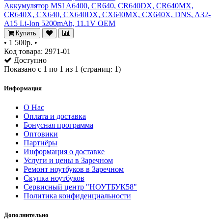
Аккумулятор MSI A6400, CR640, CR640DX, CR640MX,
CR640X, CX640, CX640DX, CX640MX, CX640X, DNS, A32-
A15 Li-Ion 5200mAh, 11.1V OEM
Купить
•
1 500р.
•
Код товара: 2971-01
Доступно
Показано с 1 по 1 из 1 (страниц: 1)
Информация
О Нас
Оплата и доставка
Бонусная программа
Оптовики
Партнёры
Информация о доставке
Услуги и цены в Заречном
Ремонт ноутбуков в Заречном
Скупка ноутбуков
Сервисный центр "НОУТБУК58"
Политика конфиденциальности
Дополнительно