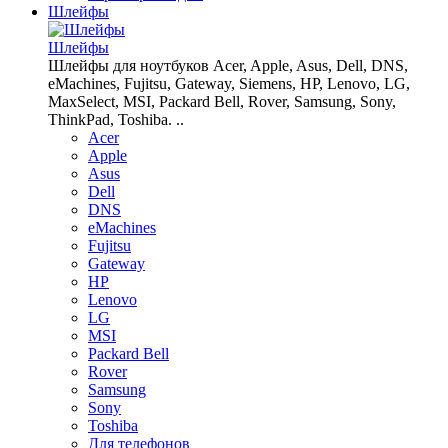
Шлейфы
Шлейфы
Шлейфы для ноутбуков Acer, Apple, Asus, Dell, DNS,
eMachines, Fujitsu, Gateway, Siemens, HP, Lenovo, LG,
MaxSelect, MSI, Packard Bell, Rover, Samsung, Sony,
ThinkPad, Toshiba. ..
Acer
Apple
Asus
Dell
DNS
eMachines
Fujitsu
Gateway
HP
Lenovo
LG
MSI
Packard Bell
Rover
Samsung
Sony
Toshiba
Для телефонов