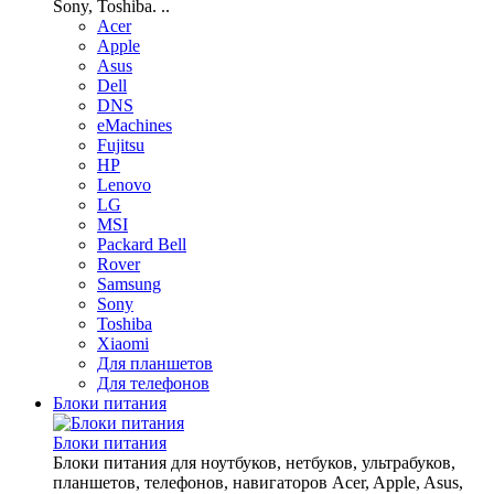
Sony, Toshiba. ..
Acer
Apple
Asus
Dell
DNS
eMachines
Fujitsu
HP
Lenovo
LG
MSI
Packard Bell
Rover
Samsung
Sony
Toshiba
Xiaomi
Для планшетов
Для телефонов
Блоки питания
Блоки питания
Блоки питания для ноутбуков, нетбуков, ультрабуков,
планшетов, телефонов, навигаторов Acer, Apple, Asus,