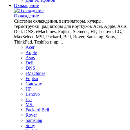
Для телефонов
Охлаждение
Охлаждение
Системы охлаждения, вентиляторы, кулеры,
термотрубки, радиаторы для ноутбуков Acer, Apple, Asus,
Dell, DNS, eMachines, Fujitsu, Siemens, HP, Lenovo, LG,
MaxSelect, MSI, Packard, Bell, Rover, Samsung, Sony,
ThinkPad, Toshiba и др. ..
Acer
Apple
Asus
Dell
DNS
eMachines
Fujitsu
Gateway
HP
Lenovo
LG
MSI
Packard Bell
Rover
Samsung
Sony