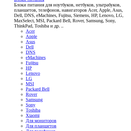
Блоки питания для ноутбуков, нетбуков, ультрабуков,
планшетов, телефонов, навигаторов Acer, Apple, Asus,
Dell, DNS, eMachines, Fujitsu, Siemens, HP, Lenovo, LG,
MaxSelect, MSI, Packard Bell, Rover, Samsung, Sony,
ThinkPad, Toshiba и др. ..
Acer
Apple
Asus
Dell
DNS
eMachines
Fujitsu
HP
Lenovo
LG
MSI
Packard Bell
Rover
Samsung
Sony
Toshiba
Xiaomi
Для мониторов
Для планшетов