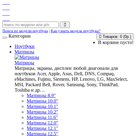
Поиск по модели ноутбука
|
Как узнать модель ноутбука?
Категории
Товаров: 0 (0р.)
В корзине пусто!
Ноутбуки
Матрицы
Матрицы
Матрицы, экраны, дисплеи любой диагонали для
ноутбуков Acer, Apple, Asus, Dell, DNS, Compaq,
eMachines, Fujitsu, Siemens, HP, Lenovo, LG, MaxSelect,
MSI, Packard Bell, Rover, Samsung, Sony, ThinkPad,
Toshiba и др. ..
Матрицы 8.9"
Матрицы 10.0"
Матрицы 10.1"
Матрицы 10.2"
Матрицы 11.6"
Матрицы 12.0"
Матрицы 12.1"
Матрицы 12.5"