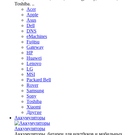
Toshiba. ..
Acer
Apple
Asus
Dell
DNS
eMachines
Fujitsu
Gateway
HP
Huawei
Lenovo
LG
MSI
Packard Bell
Rover
Samsung
Sony
Toshiba
Xiaomi
Другие
Аккумуляторы
Аккумуляторы
Аккумуляторы, батареи для ноутбуков и мобильных