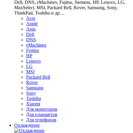
Dell, DNS, eMachines, Fujitsu, Siemens, HP, Lenovo, LG,
MaxSelect, MSI, Packard Bell, Rover, Samsung, Sony,
ThinkPad, Toshiba и др. ..
Acer
Apple
Asus
Dell
DNS
eMachines
Fujitsu
HP
Lenovo
LG
MSI
Packard Bell
Rover
Samsung
Sony
Toshiba
Xiaomi
Для мониторов
Для планшетов
Для телефонов
Охлаждение