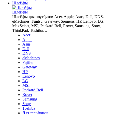
Шлейфы
Шлейфы
Шлейфы для ноутбуков Acer, Apple, Asus, Dell, DNS,
eMachines, Fujitsu, Gateway, Siemens, HP, Lenovo, LG,
MaxSelect, MSI, Packard Bell, Rover, Samsung, Sony,
ThinkPad, Toshiba. ..
Acer
Apple
Asus
Dell
DNS
eMachines
Fujitsu
Gateway
HP
Lenovo
LG
MSI
Packard Bell
Rover
Samsung
Sony
Toshiba
Для телефонов