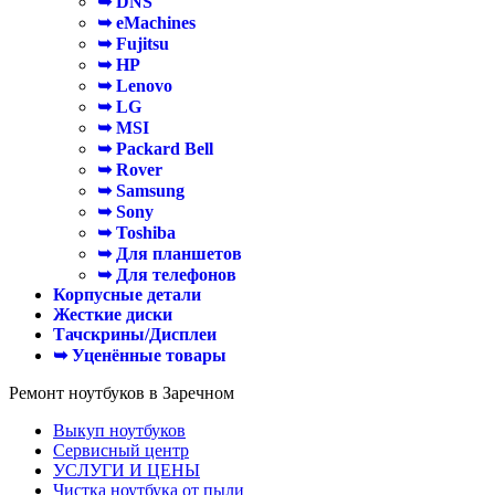
➥ DNS
➥ eMachines
➥ Fujitsu
➥ HP
➥ Lenovo
➥ LG
➥ MSI
➥ Packard Bell
➥ Rover
➥ Samsung
➥ Sony
➥ Toshiba
➥ Для планшетов
➥ Для телефонов
Корпусные детали
Жесткие диски
Тачскрины/Дисплеи
➥ Уценённые товары
Ремонт ноутбуков в Заречном
Выкуп ноутбуков
Сервисный центр
УСЛУГИ И ЦЕНЫ
Чистка ноутбука от пыли