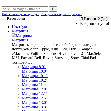
Поиск по модели ноутбука
|
Как узнать модель ноутбука?
Категории
Товаров: 0 (0р.)
В корзине пусто!
Ноутбуки
Матрицы
Матрицы
Матрицы, экраны, дисплеи любой диагонали для
ноутбуков Acer, Apple, Asus, Dell, DNS, Compaq,
eMachines, Fujitsu, Siemens, HP, Lenovo, LG, MaxSelect,
MSI, Packard Bell, Rover, Samsung, Sony, ThinkPad,
Toshiba и др. ..
Матрицы 8.9"
Матрицы 10.0"
Матрицы 10.1"
Матрицы 10.2"
Матрицы 11.6"
Матрицы 12.0"
Матрицы 12.1"
Матрицы 12.5"
Матрицы 13.0"
Матрицы 13.3"