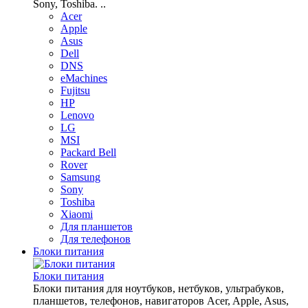
Sony, Toshiba. ..
Acer
Apple
Asus
Dell
DNS
eMachines
Fujitsu
HP
Lenovo
LG
MSI
Packard Bell
Rover
Samsung
Sony
Toshiba
Xiaomi
Для планшетов
Для телефонов
Блоки питания
Блоки питания
Блоки питания для ноутбуков, нетбуков, ультрабуков,
планшетов, телефонов, навигаторов Acer, Apple, Asus,