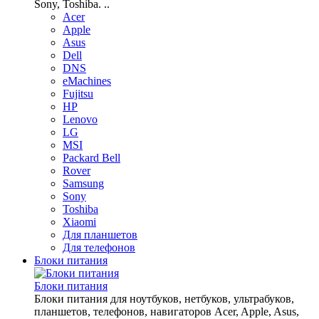
Sony, Toshiba. ..
Acer
Apple
Asus
Dell
DNS
eMachines
Fujitsu
HP
Lenovo
LG
MSI
Packard Bell
Rover
Samsung
Sony
Toshiba
Xiaomi
Для планшетов
Для телефонов
Блоки питания
Блоки питания
Блоки питания для ноутбуков, нетбуков, ультрабуков,
планшетов, телефонов, навигаторов Acer, Apple, Asus,