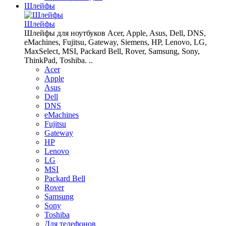
Шлейфы
Шлейфы
Шлейфы для ноутбуков Acer, Apple, Asus, Dell, DNS,
eMachines, Fujitsu, Gateway, Siemens, HP, Lenovo, LG,
MaxSelect, MSI, Packard Bell, Rover, Samsung, Sony,
ThinkPad, Toshiba. ..
Acer
Apple
Asus
Dell
DNS
eMachines
Fujitsu
Gateway
HP
Lenovo
LG
MSI
Packard Bell
Rover
Samsung
Sony
Toshiba
Для телефонов