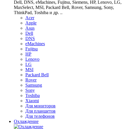
Dell, DNS, eMachines, Fujitsu, Siemens, HP, Lenovo, LG,
MaxSelect, MSI, Packard Bell, Rover, Samsung, Sony,
ThinkPad, Toshiba и др. ..
Acer
Apple
Asus
Dell
DNS
eMachines
Fujitsu
HP
Lenovo
LG
MSI
Packard Bell
Rover
Samsung
Sony
Toshiba
Xiaomi
Для мониторов
Для планшетов
Для телефонов
Охлаждение