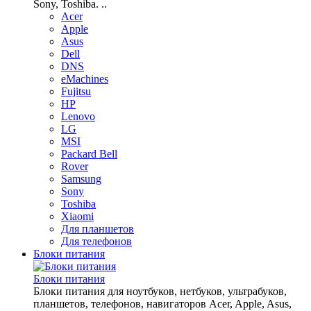
Sony, Toshiba. ..
Acer
Apple
Asus
Dell
DNS
eMachines
Fujitsu
HP
Lenovo
LG
MSI
Packard Bell
Rover
Samsung
Sony
Toshiba
Xiaomi
Для планшетов
Для телефонов
Блоки питания
Блоки питания
Блоки питания для ноутбуков, нетбуков, ультрабуков,
планшетов, телефонов, навигаторов Acer, Apple, Asus,