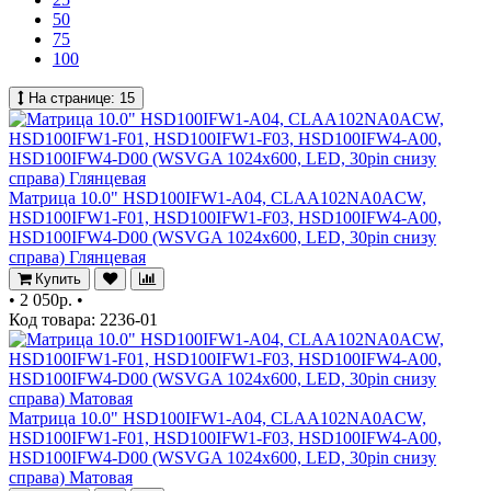
50
75
100
На странице:
15
Матрица 10.0" HSD100IFW1-A04, CLAA102NA0ACW,
HSD100IFW1-F01, HSD100IFW1-F03, HSD100IFW4-A00,
HSD100IFW4-D00 (WSVGA 1024x600, LED, 30pin снизу
справа) Глянцевая
Купить
•
2 050р.
•
Код товара: 2236-01
Матрица 10.0" HSD100IFW1-A04, CLAA102NA0ACW,
HSD100IFW1-F01, HSD100IFW1-F03, HSD100IFW4-A00,
HSD100IFW4-D00 (WSVGA 1024x600, LED, 30pin снизу
справа) Матовая