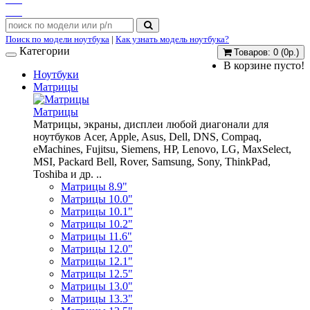
Поиск по модели ноутбука
|
Как узнать модель ноутбука?
Категории
Товаров: 0 (0р.)
В корзине пусто!
Ноутбуки
Матрицы
Матрицы
Матрицы, экраны, дисплеи любой диагонали для
ноутбуков Acer, Apple, Asus, Dell, DNS, Compaq,
eMachines, Fujitsu, Siemens, HP, Lenovo, LG, MaxSelect,
MSI, Packard Bell, Rover, Samsung, Sony, ThinkPad,
Toshiba и др. ..
Матрицы 8.9"
Матрицы 10.0"
Матрицы 10.1"
Матрицы 10.2"
Матрицы 11.6"
Матрицы 12.0"
Матрицы 12.1"
Матрицы 12.5"
Матрицы 13.0"
Матрицы 13.3"