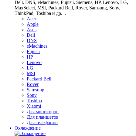
Dell, DNS, eMachines, Fujitsu, Siemens, HP, Lenovo, LG,
MaxSelect, MSI, Packard Bell, Rover, Samsung, Sony,
ThinkPad, Toshiba и др. ..
Acer
Apple
Asus
Dell
DNS
eMachines
Fujitsu
HP
Lenovo
LG
MSI
Packard Bell
Rover
Samsung
Sony
Toshiba
Xiaomi
Для мониторов
Для планшетов
Для телефонов
Охлаждение