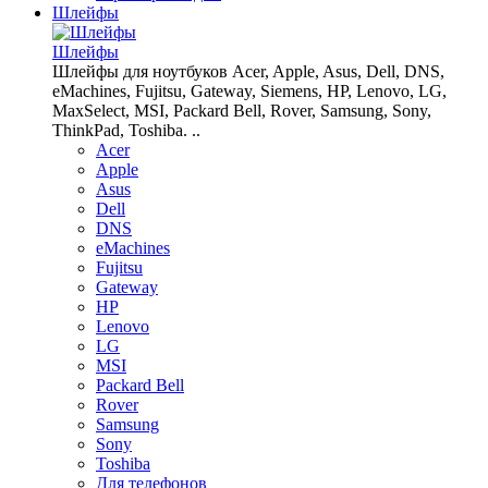
Шлейфы
Шлейфы
Шлейфы для ноутбуков Acer, Apple, Asus, Dell, DNS,
eMachines, Fujitsu, Gateway, Siemens, HP, Lenovo, LG,
MaxSelect, MSI, Packard Bell, Rover, Samsung, Sony,
ThinkPad, Toshiba. ..
Acer
Apple
Asus
Dell
DNS
eMachines
Fujitsu
Gateway
HP
Lenovo
LG
MSI
Packard Bell
Rover
Samsung
Sony
Toshiba
Для телефонов