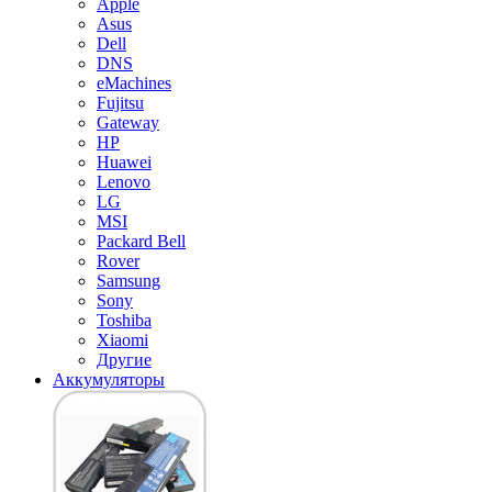
Apple
Asus
Dell
DNS
eMachines
Fujitsu
Gateway
HP
Huawei
Lenovo
LG
MSI
Packard Bell
Rover
Samsung
Sony
Toshiba
Xiaomi
Другие
Аккумуляторы