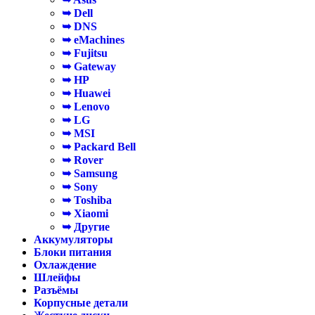
➥ Dell
➥ DNS
➥ eMachines
➥ Fujitsu
➥ Gateway
➥ HP
➥ Huawei
➥ Lenovo
➥ LG
➥ MSI
➥ Packard Bell
➥ Rover
➥ Samsung
➥ Sony
➥ Toshiba
➥ Xiaomi
➥ Другие
Аккумуляторы
Блоки питания
Охлаждение
Шлейфы
Разъёмы
Корпусные детали