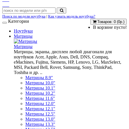
Поиск по модели ноутбука
|
Как узнать модель ноутбука?
Категории
Товаров: 0 (0р.)
В корзине пусто!
Ноутбуки
Матрицы
Матрицы
Матрицы, экраны, дисплеи любой диагонали для
ноутбуков Acer, Apple, Asus, Dell, DNS, Compaq,
eMachines, Fujitsu, Siemens, HP, Lenovo, LG, MaxSelect,
MSI, Packard Bell, Rover, Samsung, Sony, ThinkPad,
Toshiba и др. ..
Матрицы 8.9"
Матрицы 10.0"
Матрицы 10.1"
Матрицы 10.2"
Матрицы 11.6"
Матрицы 12.0"
Матрицы 12.1"
Матрицы 12.5"
Матрицы 13.0"
Матрицы 13.3"