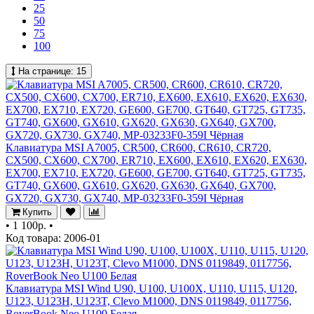
25
50
75
100
На странице:
15
Клавиатура MSI A7005, CR500, CR600, CR610, CR720,
CX500, CX600, CX700, ER710, EX600, EX610, EX620, EX630,
EX700, EX710, EX720, GE600, GE700, GT640, GT725, GT735,
GT740, GX600, GX610, GX620, GX630, GX640, GX700,
GX720, GX730, GX740, MP-03233F0-359I Чёрная
Купить
•
1 100р.
•
Код товара: 2006-01
Клавиатура MSI Wind U90, U100, U100X, U110, U115, U120,
U123, U123H, U123T, Clevo M1000, DNS 0119849, 0117756,
RoverBook Neo U100 Белая