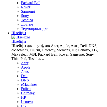
Packard Bell
Rover
Samsung
Sony
Toshiba
Другие
Термопрокладки
Шлейфы
Шлейфы
Шлейфы для ноутбуков Acer, Apple, Asus, Dell, DNS,
eMachines, Fujitsu, Gateway, Siemens, HP, Lenovo, LG,
MaxSelect, MSI, Packard Bell, Rover, Samsung, Sony,
ThinkPad, Toshiba. ..
Acer
Apple
Asus
Dell
DNS
eMachines
Fujitsu
Gateway
HP
Lenovo
LG