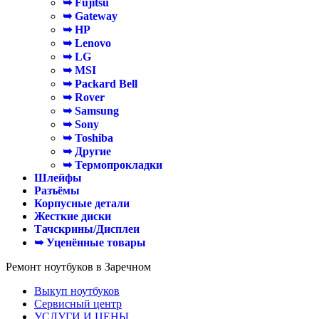
➥ Fujitsu
➥ Gateway
➥ HP
➥ Lenovo
➥ LG
➥ MSI
➥ Packard Bell
➥ Rover
➥ Samsung
➥ Sony
➥ Toshiba
➥ Другие
➥ Термопрокладки
Шлейфы
Разъёмы
Корпусные детали
Жесткие диски
Тачскрины/Дисплеи
➥ Уценённые товары
Ремонт ноутбуков в Заречном
Выкуп ноутбуков
Сервисный центр
УСЛУГИ И ЦЕНЫ