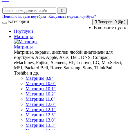
Поиск по модели ноутбука
|
Как узнать модель ноутбука?
Категории
Товаров: 0 (0р.)
В корзине пусто!
Ноутбуки
Матрицы
Матрицы
Матрицы, экраны, дисплеи любой диагонали для
ноутбуков Acer, Apple, Asus, Dell, DNS, Compaq,
eMachines, Fujitsu, Siemens, HP, Lenovo, LG, MaxSelect,
MSI, Packard Bell, Rover, Samsung, Sony, ThinkPad,
Toshiba и др. ..
Матрицы 8.9"
Матрицы 10.0"
Матрицы 10.1"
Матрицы 10.2"
Матрицы 11.6"
Матрицы 12.0"
Матрицы 12.1"
Матрицы 12.5"
Матрицы 13.0"
Матрицы 13.3"