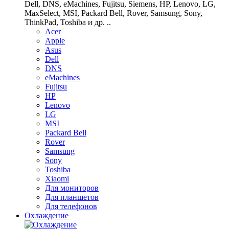
Dell, DNS, eMachines, Fujitsu, Siemens, HP, Lenovo, LG,
MaxSelect, MSI, Packard Bell, Rover, Samsung, Sony,
ThinkPad, Toshiba и др. ..
Acer
Apple
Asus
Dell
DNS
eMachines
Fujitsu
HP
Lenovo
LG
MSI
Packard Bell
Rover
Samsung
Sony
Toshiba
Xiaomi
Для мониторов
Для планшетов
Для телефонов
Охлаждение