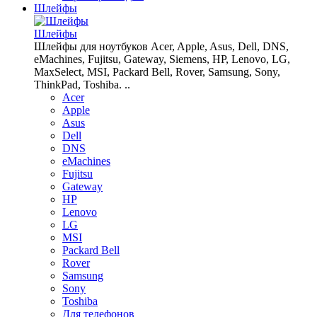
Шлейфы
Шлейфы
Шлейфы для ноутбуков Acer, Apple, Asus, Dell, DNS,
eMachines, Fujitsu, Gateway, Siemens, HP, Lenovo, LG,
MaxSelect, MSI, Packard Bell, Rover, Samsung, Sony,
ThinkPad, Toshiba. ..
Acer
Apple
Asus
Dell
DNS
eMachines
Fujitsu
Gateway
HP
Lenovo
LG
MSI
Packard Bell
Rover
Samsung
Sony
Toshiba
Для телефонов