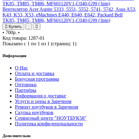
Вентилятор Acer Aspire 5333, 5551, 5552, 5741, 5742, Asus A53,
K43, K53, X53, eMachines E440, E640, E642, Packard Bell
TK85, TM85, TM86, MF601120V1-C040-G99 (3pin)
Купить
•
700р.
•
Код товара: 1287-01
Показано с 1 по 1 из 1 (страниц: 1)
Информация
О Нас
Оплата и доставка
Бонусная программа
Оптовики
Партнёры
Информация о доставке
Услуги и цены в Заречном
Ремонт ноутбуков в Заречном
Скупка ноутбуков
Сервисный центр "НОУТБУК58"
Политика конфиденциальности
Дополнительно