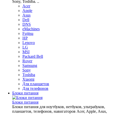
Sony, Toshiba. ..
Acer
Apple
Asus
Dell
DNS
eMachines
Fujitsu
HP
Lenovo
LG
MSI
Packard Bell
Rover
Samsung
Sony
Toshiba
Xiaomi
Для планшетов
Для телефонов
Блоки питания
Блоки питания
Блоки питания для ноутбуков, нетбуков, ультрабуков,
планшетов, телефонов, навигаторов Acer, Apple, Asus,