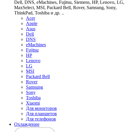
Dell, DNS, eMachines, Fujitsu, Siemens, HP, Lenovo, LG,
MaxSelect, MSI, Packard Bell, Rover, Samsung, Sony,
ThinkPad, Toshiba и др. ..
Acer
Apple
Asus
Dell
DNS
eMachines
Fujitsu
HP
Lenovo
LG
MSI
Packard Bell
Rover
Samsung
Sony
Toshiba
Xiaomi
Для мониторов
Для планшетов
Для телефонов
Охлаждение