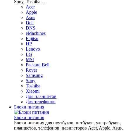
Sony, Toshiba. ..
Acer
Apple
Asus
Dell
DNS
eMachines
Fujitsu
HP
Lenovo
LG
MSI
Packard Bell
Rover
Samsung
Sony
Toshiba
Xiaomi
Для планшетов
Для телефонов
Блоки питания
Блоки питания
Блоки питания для ноутбуков, нетбуков, ультрабуков,
планшетов, телефонов, навигаторов Acer, Apple, Asus,