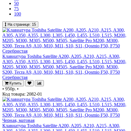
50
75
100
На странице:
15
Клавиатура Toshiba Satellite A200, A205, A210, A215, A300,
A305, A350, A355, L300, L305, L450, L455, L510, L515, M200,
M205, M300, M305, M500, M505, Satellite Pro M200, M300,
S200, Tecra A9, A10, M10, M11, S10, S11, Qosmio F50, F750
Серебристая
Купить
•
950р.
•
Код товара: 2082-01
Клавиатура Toshiba Satellite A200, A205, A210, A215, A300,
A305, A350, A355, L300, L305, L450, L455, L510, L515, M200,