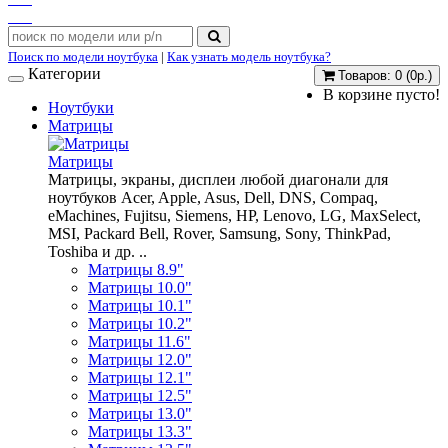
Поиск по модели ноутбука
|
Как узнать модель ноутбука?
Категории
Товаров: 0 (0р.)
В корзине пусто!
Ноутбуки
Матрицы
Матрицы
Матрицы, экраны, дисплеи любой диагонали для
ноутбуков Acer, Apple, Asus, Dell, DNS, Compaq,
eMachines, Fujitsu, Siemens, HP, Lenovo, LG, MaxSelect,
MSI, Packard Bell, Rover, Samsung, Sony, ThinkPad,
Toshiba и др. ..
Матрицы 8.9"
Матрицы 10.0"
Матрицы 10.1"
Матрицы 10.2"
Матрицы 11.6"
Матрицы 12.0"
Матрицы 12.1"
Матрицы 12.5"
Матрицы 13.0"
Матрицы 13.3"