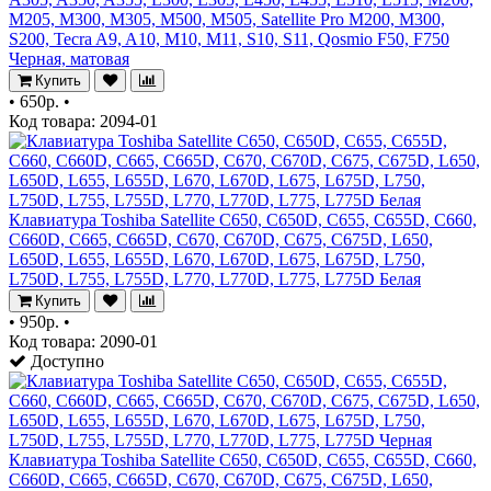
M205, M300, M305, M500, M505, Satellite Pro M200, M300,
S200, Tecra A9, A10, M10, M11, S10, S11, Qosmio F50, F750
Черная, матовая
Купить
•
650р.
•
Код товара: 2094-01
Клавиатура Toshiba Satellite C650, C650D, C655, C655D, C660,
C660D, C665, C665D, C670, C670D, C675, C675D, L650,
L650D, L655, L655D, L670, L670D, L675, L675D, L750,
L750D, L755, L755D, L770, L770D, L775, L775D Белая
Купить
•
950р.
•
Код товара: 2090-01
Доступно
Клавиатура Toshiba Satellite C650, C650D, C655, C655D, C660,
C660D, C665, C665D, C670, C670D, C675, C675D, L650,