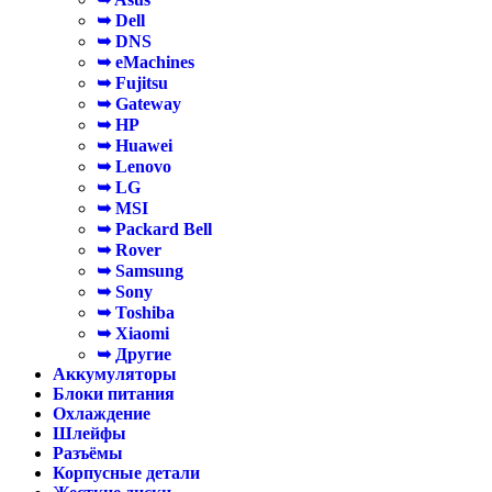
➥ Dell
➥ DNS
➥ eMachines
➥ Fujitsu
➥ Gateway
➥ HP
➥ Huawei
➥ Lenovo
➥ LG
➥ MSI
➥ Packard Bell
➥ Rover
➥ Samsung
➥ Sony
➥ Toshiba
➥ Xiaomi
➥ Другие
Аккумуляторы
Блоки питания
Охлаждение
Шлейфы
Разъёмы
Корпусные детали