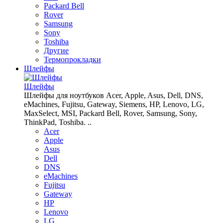
Packard Bell
Rover
Samsung
Sony
Toshiba
Другие
Термопрокладки
Шлейфы
Шлейфы
Шлейфы для ноутбуков Acer, Apple, Asus, Dell, DNS,
eMachines, Fujitsu, Gateway, Siemens, HP, Lenovo, LG,
MaxSelect, MSI, Packard Bell, Rover, Samsung, Sony,
ThinkPad, Toshiba. ..
Acer
Apple
Asus
Dell
DNS
eMachines
Fujitsu
Gateway
HP
Lenovo
LG