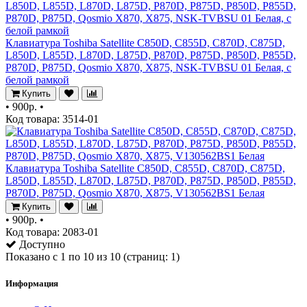
Клавиатура Toshiba Satellite C850D, C855D, C870D, C875D,
L850D, L855D, L870D, L875D, P870D, P875D, P850D, P855D,
P870D, P875D, Qosmio X870, X875, NSK-TVBSU 01 Белая, c
белой рамкой
Купить
•
900р.
•
Код товара: 3514-01
Клавиатура Toshiba Satellite C850D, C855D, C870D, C875D,
L850D, L855D, L870D, L875D, P870D, P875D, P850D, P855D,
P870D, P875D, Qosmio X870, X875, V130562BS1 Белая
Купить
•
900р.
•
Код товара: 2083-01
Доступно
Показано с 1 по 10 из 10 (страниц: 1)
Информация