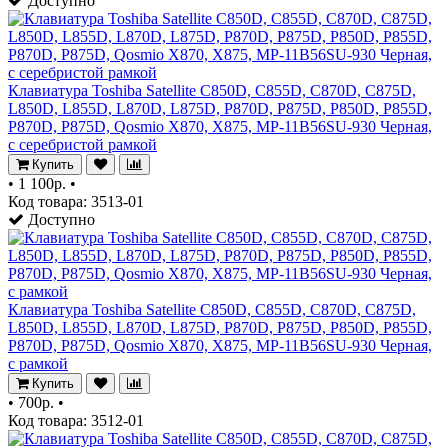
Доступно
Клавиатура Toshiba Satellite C850D, C855D, C870D, C875D,
L850D, L855D, L870D, L875D, P870D, P875D, P850D, P855D,
P870D, P875D, Qosmio X870, X875, MP-11B56SU-930 Черная,
c серебристой рамкой
Купить
•
1 100р.
•
Код товара: 3513-01
Доступно
Клавиатура Toshiba Satellite C850D, C855D, C870D, C875D,
L850D, L855D, L870D, L875D, P870D, P875D, P850D, P855D,
P870D, P875D, Qosmio X870, X875, MP-11B56SU-930 Черная,
с рамкой
Купить
•
700р.
•
Код товара: 3512-01