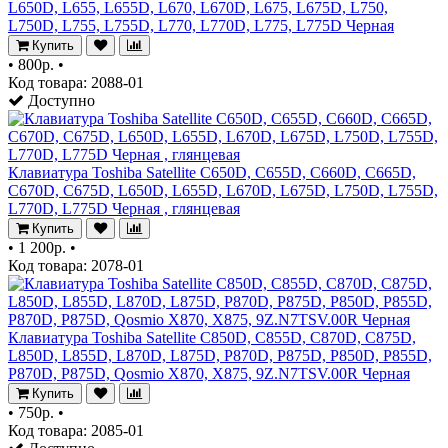
L650D, L655, L655D, L670, L670D, L675, L675D, L750,
L750D, L755, L755D, L770, L770D, L775, L775D Черная
Купить
•
800р.
•
Код товара: 2088-01
Доступно
Клавиатура Toshiba Satellite C650D, C655D, C660D, C665D,
C670D, C675D, L650D, L655D, L670D, L675D, L750D, L755D,
L770D, L775D Черная , глянцевая
Купить
•
1 200р.
•
Код товара: 2078-01
Клавиатура Toshiba Satellite C850D, C855D, C870D, C875D,
L850D, L855D, L870D, L875D, P870D, P875D, P850D, P855D,
P870D, P875D, Qosmio X870, X875, 9Z.N7TSV.00R Черная
Купить
•
750р.
•
Код товара: 2085-01