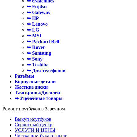
➥ eMachines
➥ Fujitsu
➥ Gateway
➥ HP
➥ Lenovo
➥ LG
➥ MSI
➥ Packard Bell
➥ Rover
➥ Samsung
➥ Sony
➥ Toshiba
➥ Для телефонов
Разъёмы
Корпусные детали
Жесткие диски
Тачскрины/Дисплеи
➥ Уценённые товары
Ремонт ноутбуков в Заречном
Выкуп ноутбуков
Сервисный центр
УСЛУГИ И ЦЕНЫ
Чистка ноутбука от пыли