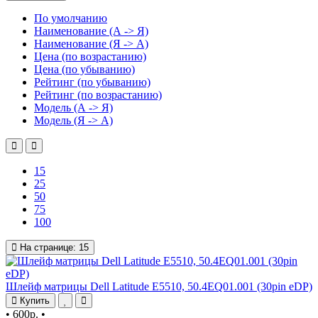
По умолчанию
Наименование (А -> Я)
Наименование (Я -> А)
Цена (по возрастанию)
Цена (по убыванию)
Рейтинг (по убыванию)
Рейтинг (по возрастанию)
Модель (А -> Я)
Модель (Я -> А)
15
25
50
75
100
На странице:
15
Шлейф матрицы Dell Latitude E5510, 50.4EQ01.001 (30pin eDP)
Купить
•
600р.
•