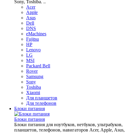
Sony, Toshiba. ..
Acer
Apple
Asus
Dell
DNS
eMachines
Fujitsu
HP
Lenovo
LG
MSI
Packard Bell
Rover
Samsung
Sony
Toshiba
Xiaomi
Для планшетов
Для телефонов
Блоки питания
Блоки питания
Блоки питания для ноутбуков, нетбуков, ультрабуков,
планшетов, телефонов, навигаторов Acer, Apple, Asus,