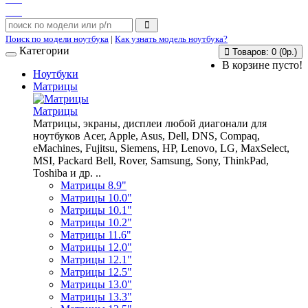
Поиск по модели ноутбука
|
Как узнать модель ноутбука?
Категории
Товаров: 0 (0р.)
В корзине пусто!
Ноутбуки
Матрицы
Матрицы
Матрицы, экраны, дисплеи любой диагонали для
ноутбуков Acer, Apple, Asus, Dell, DNS, Compaq,
eMachines, Fujitsu, Siemens, HP, Lenovo, LG, MaxSelect,
MSI, Packard Bell, Rover, Samsung, Sony, ThinkPad,
Toshiba и др. ..
Матрицы 8.9"
Матрицы 10.0"
Матрицы 10.1"
Матрицы 10.2"
Матрицы 11.6"
Матрицы 12.0"
Матрицы 12.1"
Матрицы 12.5"
Матрицы 13.0"
Матрицы 13.3"