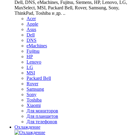
Dell, DNS, eMachines, Fujitsu, Siemens, HP, Lenovo, LG,
MaxSelect, MSI, Packard Bell, Rover, Samsung, Sony,
ThinkPad, Toshiba и др. ..
Acer
Apple
Asus
Dell
DNS
eMachines
Fujitsu
HP
Lenovo
LG
MSI
Packard Bell
Rover
Samsung
Sony
Toshiba
Xiaomi
Для мониторов
Для планшетов
Для телефонов
Охлаждение