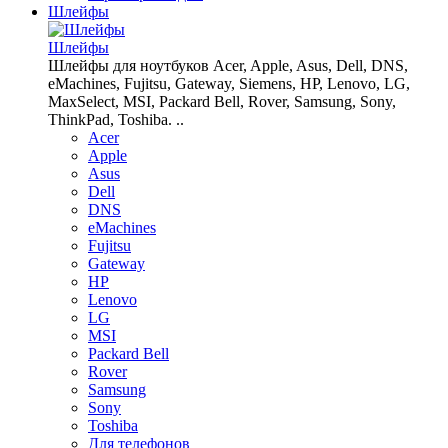
Шлейфы
Шлейфы
Шлейфы для ноутбуков Acer, Apple, Asus, Dell, DNS,
eMachines, Fujitsu, Gateway, Siemens, HP, Lenovo, LG,
MaxSelect, MSI, Packard Bell, Rover, Samsung, Sony,
ThinkPad, Toshiba. ..
Acer
Apple
Asus
Dell
DNS
eMachines
Fujitsu
Gateway
HP
Lenovo
LG
MSI
Packard Bell
Rover
Samsung
Sony
Toshiba
Для телефонов