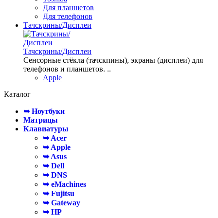
Для планшетов
Для телефонов
Тачскрины/Дисплеи
Тачскрины/Дисплеи
Сенсорные стёкла (тачскпины), экраны (дисплеи) для
телефонов и планшетов. ..
Apple
Каталог
➥ Ноутбуки
Матрицы
Клавиатуры
➥ Acer
➥ Apple
➥ Asus
➥ Dell
➥ DNS
➥ eMachines
➥ Fujitsu
➥ Gateway
➥ HP