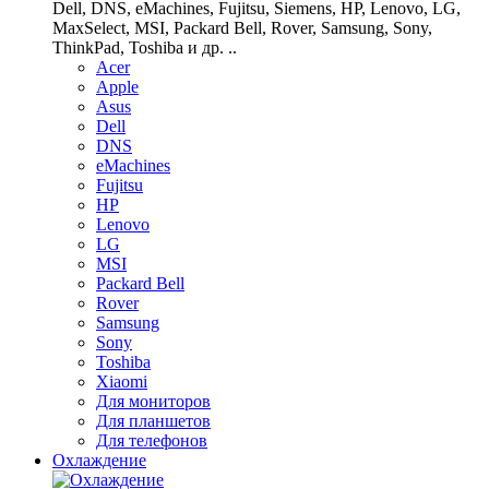
Dell, DNS, eMachines, Fujitsu, Siemens, HP, Lenovo, LG,
MaxSelect, MSI, Packard Bell, Rover, Samsung, Sony,
ThinkPad, Toshiba и др. ..
Acer
Apple
Asus
Dell
DNS
eMachines
Fujitsu
HP
Lenovo
LG
MSI
Packard Bell
Rover
Samsung
Sony
Toshiba
Xiaomi
Для мониторов
Для планшетов
Для телефонов
Охлаждение