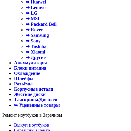
➥ Huawei
➥ Lenovo
➥ LG
➥ MSI
➥ Packard Bell
➥ Rover
➥ Samsung
➥ Sony
➥ Toshiba
➥ Xiaomi
➥ Другие
Аккумуляторы
Блоки питания
Охлаждение
Шлейфы
Разъёмы
Корпусные детали
Жесткие диски
Тачскрины/Дисплеи
➥ Уценённые товары
Ремонт ноутбуков в Заречном
Выкуп ноутбуков
Сервисный центр