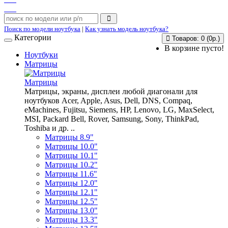
Поиск по модели ноутбука
|
Как узнать модель ноутбука?
Категории
Товаров: 0 (0р.)
В корзине пусто!
Ноутбуки
Матрицы
Матрицы
Матрицы, экраны, дисплеи любой диагонали для
ноутбуков Acer, Apple, Asus, Dell, DNS, Compaq,
eMachines, Fujitsu, Siemens, HP, Lenovo, LG, MaxSelect,
MSI, Packard Bell, Rover, Samsung, Sony, ThinkPad,
Toshiba и др. ..
Матрицы 8.9"
Матрицы 10.0"
Матрицы 10.1"
Матрицы 10.2"
Матрицы 11.6"
Матрицы 12.0"
Матрицы 12.1"
Матрицы 12.5"
Матрицы 13.0"
Матрицы 13.3"