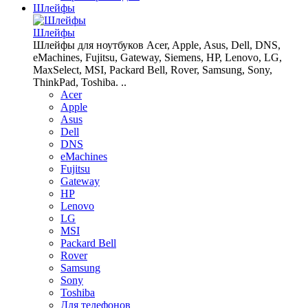
Шлейфы
Шлейфы
Шлейфы для ноутбуков Acer, Apple, Asus, Dell, DNS,
eMachines, Fujitsu, Gateway, Siemens, HP, Lenovo, LG,
MaxSelect, MSI, Packard Bell, Rover, Samsung, Sony,
ThinkPad, Toshiba. ..
Acer
Apple
Asus
Dell
DNS
eMachines
Fujitsu
Gateway
HP
Lenovo
LG
MSI
Packard Bell
Rover
Samsung
Sony
Toshiba
Для телефонов