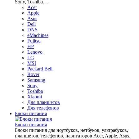
Sony, Toshiba. ..
Acer
Apple
Asus
Dell
DNS
eMachines
Fujitsu
HP
Lenovo
LG
MSI
Packard Bell
Rover
Samsung
Sony
Toshiba
Xiaomi
Для планшетов
Для телефонов
Блоки питания
Блоки питания
Блоки питания для ноутбуков, нетбуков, ультрабуков,
планшетов, телефонов, навигаторов Acer, Apple, Asus,