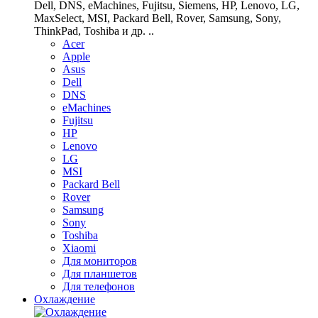
Dell, DNS, eMachines, Fujitsu, Siemens, HP, Lenovo, LG,
MaxSelect, MSI, Packard Bell, Rover, Samsung, Sony,
ThinkPad, Toshiba и др. ..
Acer
Apple
Asus
Dell
DNS
eMachines
Fujitsu
HP
Lenovo
LG
MSI
Packard Bell
Rover
Samsung
Sony
Toshiba
Xiaomi
Для мониторов
Для планшетов
Для телефонов
Охлаждение