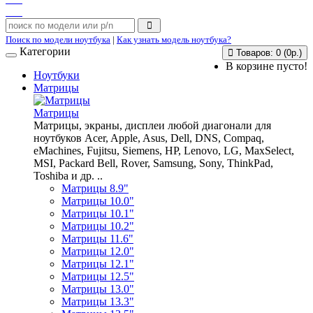
Поиск по модели ноутбука
|
Как узнать модель ноутбука?
Категории
Товаров: 0 (0р.)
В корзине пусто!
Ноутбуки
Матрицы
Матрицы
Матрицы, экраны, дисплеи любой диагонали для
ноутбуков Acer, Apple, Asus, Dell, DNS, Compaq,
eMachines, Fujitsu, Siemens, HP, Lenovo, LG, MaxSelect,
MSI, Packard Bell, Rover, Samsung, Sony, ThinkPad,
Toshiba и др. ..
Матрицы 8.9"
Матрицы 10.0"
Матрицы 10.1"
Матрицы 10.2"
Матрицы 11.6"
Матрицы 12.0"
Матрицы 12.1"
Матрицы 12.5"
Матрицы 13.0"
Матрицы 13.3"