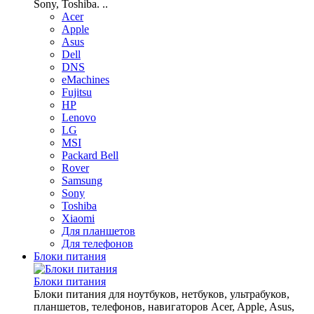
Sony, Toshiba. ..
Acer
Apple
Asus
Dell
DNS
eMachines
Fujitsu
HP
Lenovo
LG
MSI
Packard Bell
Rover
Samsung
Sony
Toshiba
Xiaomi
Для планшетов
Для телефонов
Блоки питания
Блоки питания
Блоки питания для ноутбуков, нетбуков, ультрабуков,
планшетов, телефонов, навигаторов Acer, Apple, Asus,