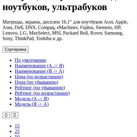
ноутбуков, ультрабуков
Матрицы, экраны, дисплеи 16.1" для ноутбуков Acer, Apple,
Asus, Dell, DNS, Compaq, eMachines, Fujitsu, Siemens, HP,
Lenovo, LG, MaxSelect, MSI, Packard Bell, Rover, Samsung,
Sony, ThinkPad, Toshiba и др.
Сортировка
По умолчанию
Наименование (А -> Я)
Наименование (Я -> А)
Цена (по возрастанию)
Цена (по убыванию)
Рейтинг (по убыванию)
Рейтинг (по возрастанию)
Модель (А -> Я)
Модель (Я -> А)
15
25
50