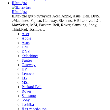
Шлейфы
Шлейфы
Шлейфы для ноутбуков Acer, Apple, Asus, Dell, DNS,
eMachines, Fujitsu, Gateway, Siemens, HP, Lenovo, LG,
MaxSelect, MSI, Packard Bell, Rover, Samsung, Sony,
ThinkPad, Toshiba. ..
Acer
Apple
Asus
Dell
DNS
eMachines
Fujitsu
Gateway
HP
Lenovo
LG
MSI
Packard Bell
Rover
Samsung
Sony
Toshiba
Для телефонов