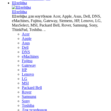
Шлейфы
Шлейфы
Шлейфы для ноутбуков Acer, Apple, Asus, Dell, DNS,
eMachines, Fujitsu, Gateway, Siemens, HP, Lenovo, LG,
MaxSelect, MSI, Packard Bell, Rover, Samsung, Sony,
ThinkPad, Toshiba. ..
Acer
Apple
Asus
Dell
DNS
eMachines
Fujitsu
Gateway
HP
Lenovo
LG
MSI
Packard Bell
Rover
Samsung
Sony
Toshiba
Для телефонов