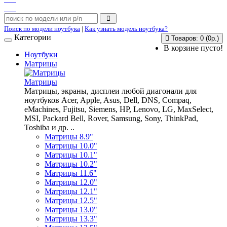
Поиск по модели ноутбука
|
Как узнать модель ноутбука?
Категории
Товаров: 0 (0р.)
В корзине пусто!
Ноутбуки
Матрицы
Матрицы
Матрицы, экраны, дисплеи любой диагонали для
ноутбуков Acer, Apple, Asus, Dell, DNS, Compaq,
eMachines, Fujitsu, Siemens, HP, Lenovo, LG, MaxSelect,
MSI, Packard Bell, Rover, Samsung, Sony, ThinkPad,
Toshiba и др. ..
Матрицы 8.9"
Матрицы 10.0"
Матрицы 10.1"
Матрицы 10.2"
Матрицы 11.6"
Матрицы 12.0"
Матрицы 12.1"
Матрицы 12.5"
Матрицы 13.0"
Матрицы 13.3"