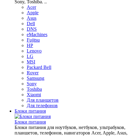
Sony, Toshiba. ..
Acer
Apple
Asus
Dell
DNS
eMachines
Fujitsu
HP
Lenovo
LG
MSI
Packard Bell
Rover
Samsung
Sony
Toshiba
Xiaomi
Для планшетов
Для телефонов
Блоки питания
Блоки питания
Блоки питания для ноутбуков, нетбуков, ультрабуков,
планшетов, телефонов, навигаторов Acer, Apple, Asus,