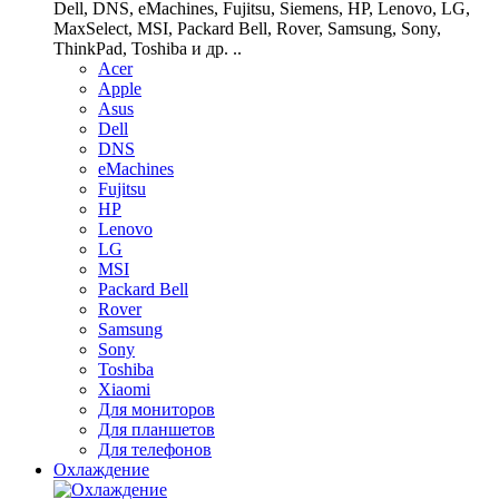
Dell, DNS, eMachines, Fujitsu, Siemens, HP, Lenovo, LG,
MaxSelect, MSI, Packard Bell, Rover, Samsung, Sony,
ThinkPad, Toshiba и др. ..
Acer
Apple
Asus
Dell
DNS
eMachines
Fujitsu
HP
Lenovo
LG
MSI
Packard Bell
Rover
Samsung
Sony
Toshiba
Xiaomi
Для мониторов
Для планшетов
Для телефонов
Охлаждение