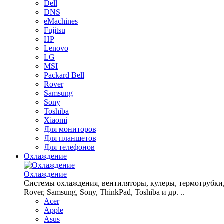
Dell
DNS
eMachines
Fujitsu
HP
Lenovo
LG
MSI
Packard Bell
Rover
Samsung
Sony
Toshiba
Xiaomi
Для мониторов
Для планшетов
Для телефонов
Охлаждение
Охлаждение
Системы охлаждения, вентиляторы, кулеры, термотрубки, рад
Rover, Samsung, Sony, ThinkPad, Toshiba и др. ..
Acer
Apple
Asus