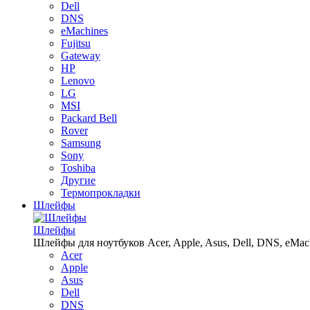
Dell
DNS
eMachines
Fujitsu
Gateway
HP
Lenovo
LG
MSI
Packard Bell
Rover
Samsung
Sony
Toshiba
Другие
Термопрокладки
Шлейфы
Шлейфы
Шлейфы для ноутбуков Acer, Apple, Asus, Dell, DNS, eMachin
Acer
Apple
Asus
Dell
DNS