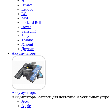
HP
Huawei
Lenovo
LG
MSI
Packard Bell
Rover
Samsung
Sony
Toshiba
Xiaomi
Другие
Аккумуляторы
Аккумуляторы
Аккумуляторы, батареи для ноутбуков и мобильных устройств
Acer
Apple