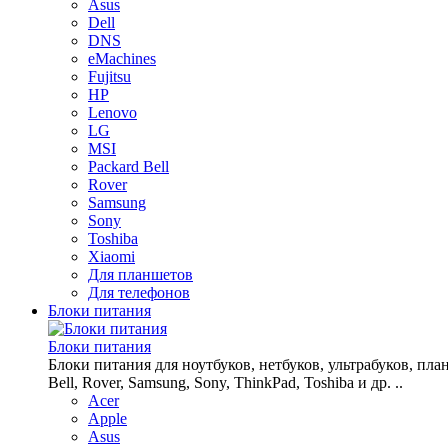
Asus
Dell
DNS
eMachines
Fujitsu
HP
Lenovo
LG
MSI
Packard Bell
Rover
Samsung
Sony
Toshiba
Xiaomi
Для планшетов
Для телефонов
Блоки питания
Блоки питания
Блоки питания для ноутбуков, нетбуков, ультрабуков, планш
Bell, Rover, Samsung, Sony, ThinkPad, Toshiba и др. ..
Acer
Apple
Asus