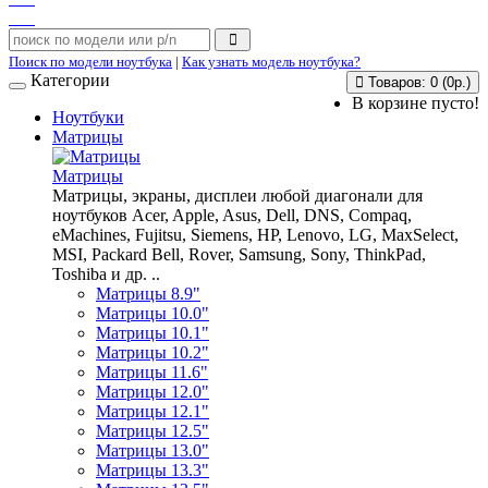
Поиск по модели ноутбука
|
Как узнать модель ноутбука?
Категории
Товаров: 0 (0р.)
В корзине пусто!
Ноутбуки
Матрицы
Матрицы
Матрицы, экраны, дисплеи любой диагонали для
ноутбуков Acer, Apple, Asus, Dell, DNS, Compaq,
eMachines, Fujitsu, Siemens, HP, Lenovo, LG, MaxSelect,
MSI, Packard Bell, Rover, Samsung, Sony, ThinkPad,
Toshiba и др. ..
Матрицы 8.9"
Матрицы 10.0"
Матрицы 10.1"
Матрицы 10.2"
Матрицы 11.6"
Матрицы 12.0"
Матрицы 12.1"
Матрицы 12.5"
Матрицы 13.0"
Матрицы 13.3"