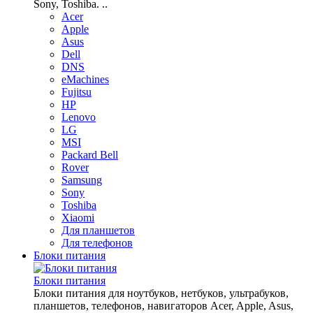
Sony, Toshiba. ..
Acer
Apple
Asus
Dell
DNS
eMachines
Fujitsu
HP
Lenovo
LG
MSI
Packard Bell
Rover
Samsung
Sony
Toshiba
Xiaomi
Для планшетов
Для телефонов
Блоки питания
Блоки питания
Блоки питания для ноутбуков, нетбуков, ультрабуков,
планшетов, телефонов, навигаторов Acer, Apple, Asus,