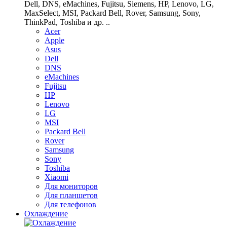
Dell, DNS, eMachines, Fujitsu, Siemens, HP, Lenovo, LG,
MaxSelect, MSI, Packard Bell, Rover, Samsung, Sony,
ThinkPad, Toshiba и др. ..
Acer
Apple
Asus
Dell
DNS
eMachines
Fujitsu
HP
Lenovo
LG
MSI
Packard Bell
Rover
Samsung
Sony
Toshiba
Xiaomi
Для мониторов
Для планшетов
Для телефонов
Охлаждение