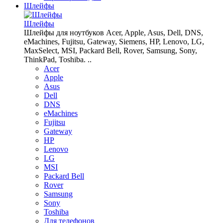
Шлейфы
Шлейфы
Шлейфы для ноутбуков Acer, Apple, Asus, Dell, DNS,
eMachines, Fujitsu, Gateway, Siemens, HP, Lenovo, LG,
MaxSelect, MSI, Packard Bell, Rover, Samsung, Sony,
ThinkPad, Toshiba. ..
Acer
Apple
Asus
Dell
DNS
eMachines
Fujitsu
Gateway
HP
Lenovo
LG
MSI
Packard Bell
Rover
Samsung
Sony
Toshiba
Для телефонов