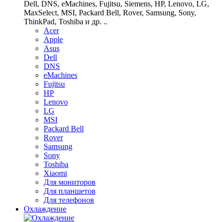
Dell, DNS, eMachines, Fujitsu, Siemens, HP, Lenovo, LG,
MaxSelect, MSI, Packard Bell, Rover, Samsung, Sony,
ThinkPad, Toshiba и др. ..
Acer
Apple
Asus
Dell
DNS
eMachines
Fujitsu
HP
Lenovo
LG
MSI
Packard Bell
Rover
Samsung
Sony
Toshiba
Xiaomi
Для мониторов
Для планшетов
Для телефонов
Охлаждение