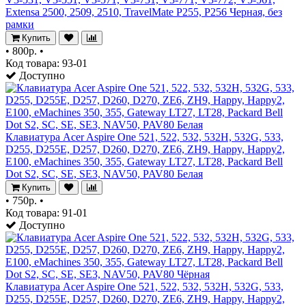
Extensa 2500, 2509, 2510, TravelMate P255, P256 Черная, без
рамки
Купить
•
800р.
•
Код товара: 93-01
Доступно
Клавиатура Acer Aspire One 521, 522, 532, 532H, 532G, 533,
D255, D255E, D257, D260, D270, ZE6, ZH9, Happy, Happy2,
E100, eMachines 350, 355, Gateway LT27, LT28, Packard Bell
Dot S2, SC, SE, SE3, NAV50, PAV80 Белая
Купить
•
750р.
•
Код товара: 91-01
Доступно
Клавиатура Acer Aspire One 521, 522, 532, 532H, 532G, 533,
D255, D255E, D257, D260, D270, ZE6, ZH9, Happy, Happy2,