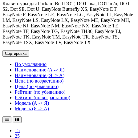
Клавиатуры для Packard Bell DOT, DOT m/a, DOT m/u, DOT
S2, Dot SE, Dot U, EasyNote Butterfly XS, EasyNote DT,
EasyNote F, EasyNote LE, EasyNote LG, EasyNote LJ, EasyNote
LM, EasyNote LS, EasyNote LX, EasyNote ME, EasyNote MH,
EasyNote NJ, EasyNote NM, EasyNote NX, EasyNote TE,
EasyNote TF, EasyNote TG, EasyNote TH36, EasyNote TJ,
EasyNote TK, EasyNote TM, EasyNote TR, EasyNote TS,
EasyNote TSX, EasyNote TV, EasyNote TX
Сортировка
По умолчанию
Наименование (А -> Я)
Наименование (Я -> А)
Цена (по возрастанию)
Цена (по убыванию)
Рейтинг (по убыванию)
Рейтинг (по возрастанию)
Модель (А -> Я)
Модель (Я -> А)
15
25