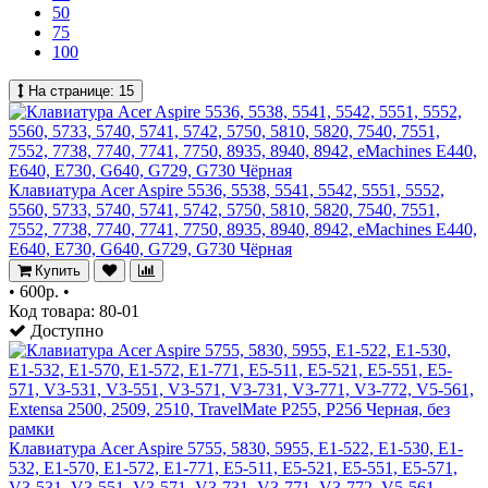
50
75
100
На странице:
15
Клавиатура Acer Aspire 5536, 5538, 5541, 5542, 5551, 5552,
5560, 5733, 5740, 5741, 5742, 5750, 5810, 5820, 7540, 7551,
7552, 7738, 7740, 7741, 7750, 8935, 8940, 8942, eMachines E440,
E640, E730, G640, G729, G730 Чёрная
Купить
•
600р.
•
Код товара: 80-01
Доступно
Клавиатура Acer Aspire 5755, 5830, 5955, E1-522, E1-530, E1-
532, E1-570, E1-572, E1-771, E5-511, E5-521, E5-551, E5-571,
V3-531, V3-551, V3-571, V3-731, V3-771, V3-772, V5-561,