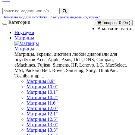
Поиск по модели ноутбука
|
Как узнать модель ноутбука?
Категории
Товаров: 0 (0р.)
В корзине пусто!
Ноутбуки
Матрицы
Матрицы
Матрицы, экраны, дисплеи любой диагонали для
ноутбуков Acer, Apple, Asus, Dell, DNS, Compaq,
eMachines, Fujitsu, Siemens, HP, Lenovo, LG, MaxSelect,
MSI, Packard Bell, Rover, Samsung, Sony, ThinkPad,
Toshiba и др. ..
Матрицы 8.9"
Матрицы 10.0"
Матрицы 10.1"
Матрицы 10.2"
Матрицы 11.6"
Матрицы 12.0"
Матрицы 12.1"
Матрицы 12.5"
Матрицы 13.0"
Матрицы 13.3"