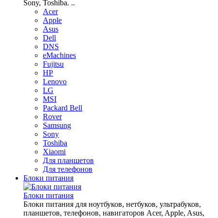
Sony, Toshiba. ..
Acer
Apple
Asus
Dell
DNS
eMachines
Fujitsu
HP
Lenovo
LG
MSI
Packard Bell
Rover
Samsung
Sony
Toshiba
Xiaomi
Для планшетов
Для телефонов
Блоки питания
Блоки питания
Блоки питания для ноутбуков, нетбуков, ультрабуков,
планшетов, телефонов, навигаторов Acer, Apple, Asus,