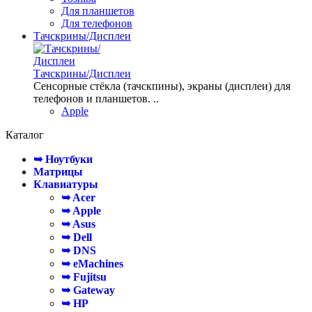
Для планшетов
Для телефонов
Тачскрины/Дисплеи
Тачскрины/Дисплеи
Сенсорные стёкла (тачскпины), экраны (дисплеи) для
телефонов и планшетов. ..
Apple
Каталог
➥ Ноутбуки
Матрицы
Клавиатуры
➥ Acer
➥ Apple
➥ Asus
➥ Dell
➥ DNS
➥ eMachines
➥ Fujitsu
➥ Gateway
➥ HP