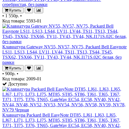
серебристая, без рамки
Купить
•
1 550р.
•
Код товара: 5593-01
Клавиатура Gateway NV55, NV57, NV75, Packard Bell Easynote
LS11, LS13, LS44, LV11, LV44, TS11, TS13, TS44, TS45,
TSX62, TSX66, TV11, TV43, TV44, NK.I171S.02C белая, без
рамки
Купить
•
900р.
•
Код товара: 2009-01
Доступно
Клавиатура Packard Bell EasyNote DT85, LJ61, LJ63, LJ65,
LJ67, LJ71, LJ73, LJ75, MT85, ST85, ST86, TJ61, TJ65, TJ67,
TJ71, TJ75, TJ76, TN65, GateWay EC54, EC58, NV40, NV42,