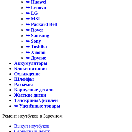
➥ Huawei
➥ Lenovo
➥ LG
➥ MSI
➥ Packard Bell
➥ Rover
➥ Samsung
➥ Sony
➥ Toshiba
➥ Xiaomi
➥ Другие
Аккумуляторы
Блоки питания
Охлаждение
Шлейфы
Разъёмы
Корпусные детали
Жесткие диски
Тачскрины/Дисплеи
➥ Уценённые товары
Ремонт ноутбуков в Заречном
Выкуп ноутбуков
Сервисный центр