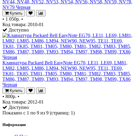
NV44, NV48, NV52, NV53, NV54, NV56, NV58, NV59, NV78,
NV79 Черная
Купить
•
1 050р.
•
Код товара: 2010-01
Доступно
Клавиатура Packard Bell EasyNote EG70, LE11, LE69, LM81,
LM82, LM85, LM86, LM94, NEW90, NEW95, TE11, TE69,
TK81, TK85, TM01, TM05, TM80, TM81, TM82, TM83, TM85,
TM86, TM87, TM89, TM93, TM94, TM97, TM98, TM99, TX86
Черная
Купить
•
800р.
•
Код товара: 2012-01
Доступно
Показано с 1 по 9 из 9 (страниц: 1)
Информация