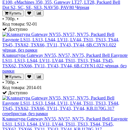
E100, eMachines 350, 355, Gateway LT27, LT28, Packard Bell
Dot S2, SC, SE, SE3, NAV50, PAV80 Чёрная
Купить
•
700р.
•
Код товара: 92-01
Доступно
Клавиатура Gateway NV55, NV57, NV75, Packard Bell Easynote
LS11, LS13, LS44, LV11, LV44, TS11, TS13, TS44, TS45,
TSX62, TSX66, TV11, TV43, TV44, 6B.C3YN1.022 чёрная, без
рамки
Купить
•
700р.
•
Код товара: 2014-01
Доступно
Клавиатура Gateway NV55, NV57, NV75, Packard Bell Easynote
LS11, LS13, LS44, LV11, LV44, TS11, TS13, TS44, TS45,
TSX62, TSX66, TV11, TV43, TV44, KB.I170G.317