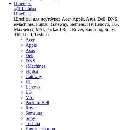
Шлейфы
Шлейфы
Шлейфы для ноутбуков Acer, Apple, Asus, Dell, DNS,
eMachines, Fujitsu, Gateway, Siemens, HP, Lenovo, LG,
MaxSelect, MSI, Packard Bell, Rover, Samsung, Sony,
ThinkPad, Toshiba. ..
Acer
Apple
Asus
Dell
DNS
eMachines
Fujitsu
Gateway
HP
Lenovo
LG
MSI
Packard Bell
Rover
Samsung
Sony
Toshiba
Для телефонов