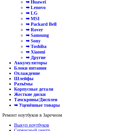
➥ Huawei
➥ Lenovo
➥ LG
➥ MSI
➥ Packard Bell
➥ Rover
➥ Samsung
➥ Sony
➥ Toshiba
➥ Xiaomi
➥ Другие
Аккумуляторы
Блоки питания
Охлаждение
Шлейфы
Разъёмы
Корпусные детали
Жесткие диски
Тачскрины/Дисплеи
➥ Уценённые товары
Ремонт ноутбуков в Заречном
Выкуп ноутбуков
Сервисный центр