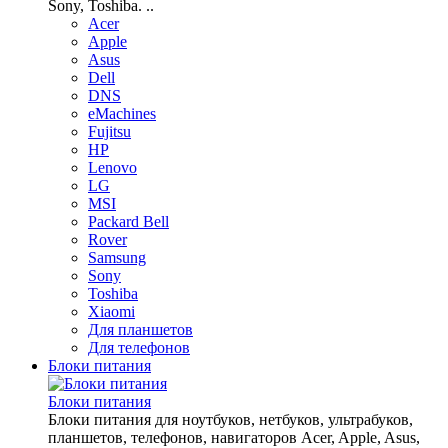
Sony, Toshiba. ..
Acer
Apple
Asus
Dell
DNS
eMachines
Fujitsu
HP
Lenovo
LG
MSI
Packard Bell
Rover
Samsung
Sony
Toshiba
Xiaomi
Для планшетов
Для телефонов
Блоки питания
Блоки питания
Блоки питания для ноутбуков, нетбуков, ультрабуков,
планшетов, телефонов, навигаторов Acer, Apple, Asus,