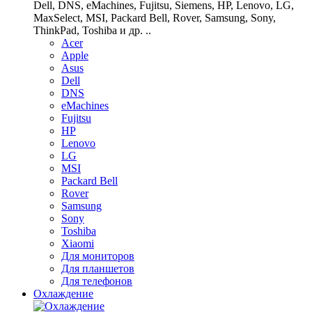
Dell, DNS, eMachines, Fujitsu, Siemens, HP, Lenovo, LG,
MaxSelect, MSI, Packard Bell, Rover, Samsung, Sony,
ThinkPad, Toshiba и др. ..
Acer
Apple
Asus
Dell
DNS
eMachines
Fujitsu
HP
Lenovo
LG
MSI
Packard Bell
Rover
Samsung
Sony
Toshiba
Xiaomi
Для мониторов
Для планшетов
Для телефонов
Охлаждение