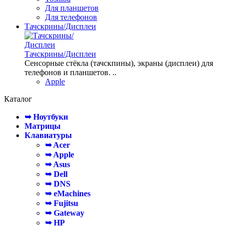
Для планшетов
Для телефонов
Тачскрины/Дисплеи
Тачскрины/Дисплеи
Сенсорные стёкла (тачскпины), экраны (дисплеи) для
телефонов и планшетов. ..
Apple
Каталог
➥ Ноутбуки
Матрицы
Клавиатуры
➥ Acer
➥ Apple
➥ Asus
➥ Dell
➥ DNS
➥ eMachines
➥ Fujitsu
➥ Gateway
➥ HP