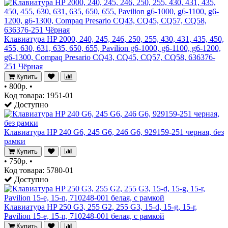
Клавиатура HP 2000, 240, 245, 246, 250, 255, 430, 431, 435, 450,
455, 630, 631, 635, 650, 655, Pavilion g6-1000, g6-1100, g6-1200,
g6-1300, Compaq Presario CQ43, CQ45, CQ57, CQ58, 636376-
251 Чёрная
Купить
•
800р.
•
Код товара: 1951-01
Доступно
Клавиатура HP 240 G6, 245 G6, 246 G6, 929159-251 черная, без
рамки
Купить
•
750р.
•
Код товара: 5780-01
Доступно
Клавиатура HP 250 G3, 255 G2, 255 G3, 15-d, 15-g, 15-r,
Pavilion 15-e, 15-n, 710248-001 белая, с рамкой
Купить