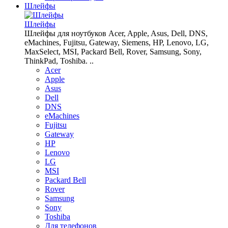
Шлейфы
Шлейфы
Шлейфы для ноутбуков Acer, Apple, Asus, Dell, DNS,
eMachines, Fujitsu, Gateway, Siemens, HP, Lenovo, LG,
MaxSelect, MSI, Packard Bell, Rover, Samsung, Sony,
ThinkPad, Toshiba. ..
Acer
Apple
Asus
Dell
DNS
eMachines
Fujitsu
Gateway
HP
Lenovo
LG
MSI
Packard Bell
Rover
Samsung
Sony
Toshiba
Для телефонов