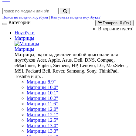
Поиск по модели ноутбука
|
Как узнать модель ноутбука?
Категории
Товаров: 0 (0р.)
В корзине пусто!
Ноутбуки
Матрицы
Матрицы
Матрицы, экраны, дисплеи любой диагонали для
ноутбуков Acer, Apple, Asus, Dell, DNS, Compaq,
eMachines, Fujitsu, Siemens, HP, Lenovo, LG, MaxSelect,
MSI, Packard Bell, Rover, Samsung, Sony, ThinkPad,
Toshiba и др. ..
Матрицы 8.9"
Матрицы 10.0"
Матрицы 10.1"
Матрицы 10.2"
Матрицы 11.6"
Матрицы 12.0"
Матрицы 12.1"
Матрицы 12.5"
Матрицы 13.0"
Матрицы 13.3"