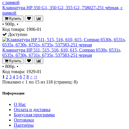
Клавиатура HP 350 G1, 350 G2, 355 G2, 758027-251 чёрная, с
рамкой
Купить
•
900р.
•
Код товара: 1906-01
Доступно
Клавиатура HP 511, 515, 516, 610, 615, Compaq 6530s, 6531s,
6535s, 6730s, 6731s, 6735s, 537583-251 черная
Купить
•
800р.
•
Код товара: 1929-01
1
2
3
4
5
6
7
8
>
>|
Показано с 1 по 15 из 118 (страниц: 8)
Информация
О Нас
Оплата и доставка
Бонусная программа
Оптовики
Партнёры