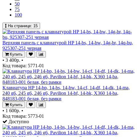
50
75
100
На странице:
15
Верхняя панель с клавиатурой HP 14-bs, 14-bw, 14g-br, 14q-bu,
925307-251 черная
Купить
•
3 400р.
•
Код товара: 5771-01
Клавиатура HP 14-bp, 14-bs, 14-bw, 14-cf, 14-df, 14-dk, 14-ma,
240 g6, 245 g6, 246 g6, Pavilion 14-bf, 14-bk, X360 14-ba,
848183-001 белая, без рамки
Купить
•
1 600р.
•
Код товара: 5773-01
Доступно