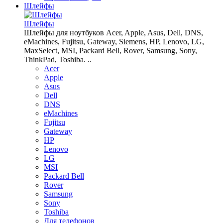
Шлейфы
Шлейфы
Шлейфы для ноутбуков Acer, Apple, Asus, Dell, DNS,
eMachines, Fujitsu, Gateway, Siemens, HP, Lenovo, LG,
MaxSelect, MSI, Packard Bell, Rover, Samsung, Sony,
ThinkPad, Toshiba. ..
Acer
Apple
Asus
Dell
DNS
eMachines
Fujitsu
Gateway
HP
Lenovo
LG
MSI
Packard Bell
Rover
Samsung
Sony
Toshiba
Для телефонов