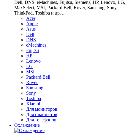
Dell, DNS, eMachines, Fujitsu, Siemens, HP, Lenovo, LG,
MaxSelect, MSI, Packard Bell, Rover, Samsung, Sony,
ThinkPad, Toshiba и др. ..
Acer
Apple
Asus
Dell
DNS
eMachines
Fujitsu
HP
Lenovo
LG
MSI
Packard Bell
Rover
Samsung
Sony
Toshiba
Xiaomi
Для мониторов
Для планшетов
Для телефонов
Охлаждение