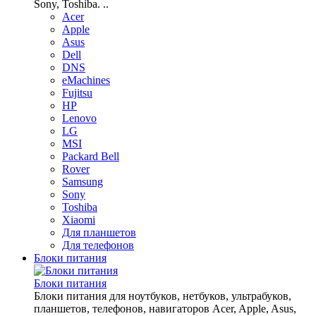
Sony, Toshiba. ..
Acer
Apple
Asus
Dell
DNS
eMachines
Fujitsu
HP
Lenovo
LG
MSI
Packard Bell
Rover
Samsung
Sony
Toshiba
Xiaomi
Для планшетов
Для телефонов
Блоки питания
Блоки питания
Блоки питания для ноутбуков, нетбуков, ультрабуков,
планшетов, телефонов, навигаторов Acer, Apple, Asus,