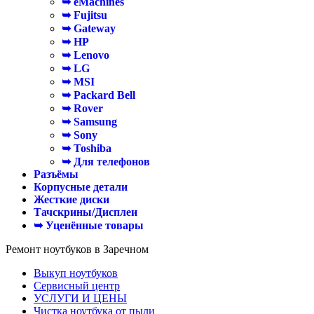
➥ eMachines
➥ Fujitsu
➥ Gateway
➥ HP
➥ Lenovo
➥ LG
➥ MSI
➥ Packard Bell
➥ Rover
➥ Samsung
➥ Sony
➥ Toshiba
➥ Для телефонов
Разъёмы
Корпусные детали
Жесткие диски
Тачскрины/Дисплеи
➥ Уценённые товары
Ремонт ноутбуков в Заречном
Выкуп ноутбуков
Сервисный центр
УСЛУГИ И ЦЕНЫ
Чистка ноутбука от пыли