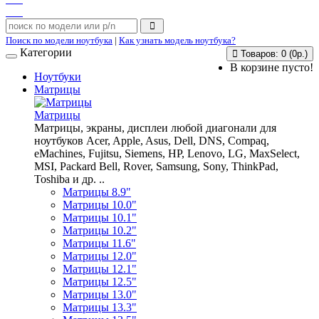
Поиск по модели ноутбука
|
Как узнать модель ноутбука?
Категории
Товаров: 0 (0р.)
В корзине пусто!
Ноутбуки
Матрицы
Матрицы
Матрицы, экраны, дисплеи любой диагонали для
ноутбуков Acer, Apple, Asus, Dell, DNS, Compaq,
eMachines, Fujitsu, Siemens, HP, Lenovo, LG, MaxSelect,
MSI, Packard Bell, Rover, Samsung, Sony, ThinkPad,
Toshiba и др. ..
Матрицы 8.9"
Матрицы 10.0"
Матрицы 10.1"
Матрицы 10.2"
Матрицы 11.6"
Матрицы 12.0"
Матрицы 12.1"
Матрицы 12.5"
Матрицы 13.0"
Матрицы 13.3"