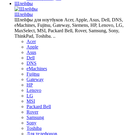
Шлейфы
Шлейфы
Шлейфы для ноутбуков Acer, Apple, Asus, Dell, DNS,
eMachines, Fujitsu, Gateway, Siemens, HP, Lenovo, LG,
MaxSelect, MSI, Packard Bell, Rover, Samsung, Sony,
ThinkPad, Toshiba. ..
Acer
Apple
Asus
Dell
DNS
eMachines
Fujitsu
Gateway
HP
Lenovo
LG
MSI
Packard Bell
Rover
Samsung
Sony
Toshiba
Для телефонов