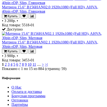
Матрица 15.6" B156HAN02.0 1920x1080 (Full HD), AHVA,
40pin eDP, Slim, Глянцевая
Купить
•
3 200р.
•
Код товара: 5518-01
Доступно
Матрица 15.6" B156HAN02.1 1920x1080 (Full HD), AHVA,
30pin eDP, Slim, Матовая
Купить
•
3 900р.
•
Код товара: 3453-01
1
2
3
4
5
6
7
8
9
10
11
....
>
>|
Показано с 1 по 15 из 884 (страниц: 59)
Информация
О Нас
Оплата и доставка
Бонусная программа
Оптовики
Партнёры