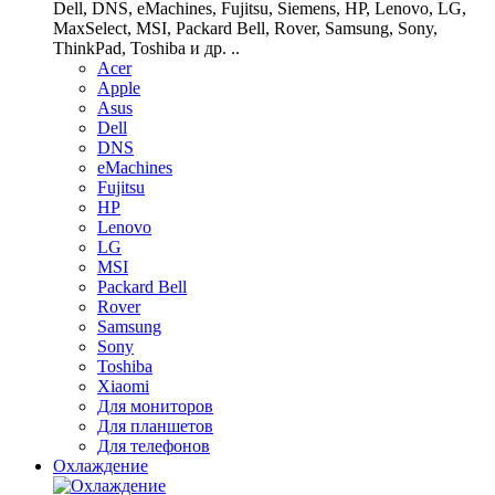
Dell, DNS, eMachines, Fujitsu, Siemens, HP, Lenovo, LG,
MaxSelect, MSI, Packard Bell, Rover, Samsung, Sony,
ThinkPad, Toshiba и др. ..
Acer
Apple
Asus
Dell
DNS
eMachines
Fujitsu
HP
Lenovo
LG
MSI
Packard Bell
Rover
Samsung
Sony
Toshiba
Xiaomi
Для мониторов
Для планшетов
Для телефонов
Охлаждение