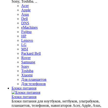
Sony, Toshiba. ..
Acer
Apple
Asus
Dell
DNS
eMachines
Fujitsu
HP
Lenovo
LG
MSI
Packard Bell
Rover
Samsung
Sony
Toshiba
Xiaomi
Для планшетов
Для телефонов
Блоки питания
Блоки питания
Блоки питания для ноутбуков, нетбуков, ультрабуков,
планшетов, телефонов, навигаторов Acer, Apple, Asus,