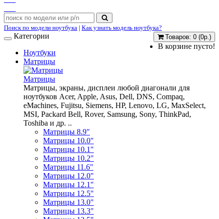
Поиск по модели ноутбука
|
Как узнать модель ноутбука?
Категории
Товаров: 0 (0р.)
В корзине пусто!
Ноутбуки
Матрицы
Матрицы
Матрицы, экраны, дисплеи любой диагонали для
ноутбуков Acer, Apple, Asus, Dell, DNS, Compaq,
eMachines, Fujitsu, Siemens, HP, Lenovo, LG, MaxSelect,
MSI, Packard Bell, Rover, Samsung, Sony, ThinkPad,
Toshiba и др. ..
Матрицы 8.9"
Матрицы 10.0"
Матрицы 10.1"
Матрицы 10.2"
Матрицы 11.6"
Матрицы 12.0"
Матрицы 12.1"
Матрицы 12.5"
Матрицы 13.0"
Матрицы 13.3"