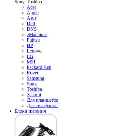
Sony, Toshiba. ..
Acer
Apple
Asus
Dell
DNS
eMachines
Fujitsu
HP
Lenovo
LG
MSI
Packard Bell
Rover
Samsung
Sony
Toshiba
Xiaomi
Для планшетов
Для телефонов
Блоки питания