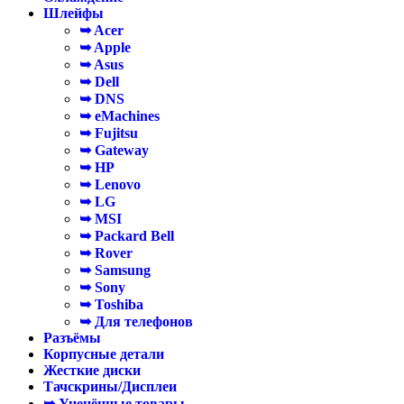
Шлейфы
➥ Acer
➥ Apple
➥ Asus
➥ Dell
➥ DNS
➥ eMachines
➥ Fujitsu
➥ Gateway
➥ HP
➥ Lenovo
➥ LG
➥ MSI
➥ Packard Bell
➥ Rover
➥ Samsung
➥ Sony
➥ Toshiba
➥ Для телефонов
Разъёмы
Корпусные детали
Жесткие диски
Тачскрины/Дисплеи
➥ Уценённые товары