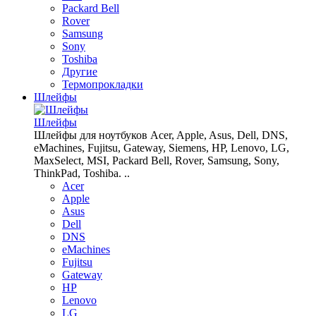
Packard Bell
Rover
Samsung
Sony
Toshiba
Другие
Термопрокладки
Шлейфы
Шлейфы
Шлейфы для ноутбуков Acer, Apple, Asus, Dell, DNS,
eMachines, Fujitsu, Gateway, Siemens, HP, Lenovo, LG,
MaxSelect, MSI, Packard Bell, Rover, Samsung, Sony,
ThinkPad, Toshiba. ..
Acer
Apple
Asus
Dell
DNS
eMachines
Fujitsu
Gateway
HP
Lenovo
LG