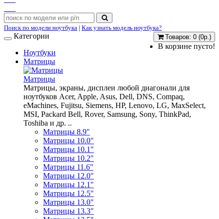
Поиск по модели ноутбука
|
Как узнать модель ноутбука?
Категории
Товаров: 0 (0р.)
В корзине пусто!
Ноутбуки
Матрицы
Матрицы
Матрицы, экраны, дисплеи любой диагонали для
ноутбуков Acer, Apple, Asus, Dell, DNS, Compaq,
eMachines, Fujitsu, Siemens, HP, Lenovo, LG, MaxSelect,
MSI, Packard Bell, Rover, Samsung, Sony, ThinkPad,
Toshiba и др. ..
Матрицы 8.9"
Матрицы 10.0"
Матрицы 10.1"
Матрицы 10.2"
Матрицы 11.6"
Матрицы 12.0"
Матрицы 12.1"
Матрицы 12.5"
Матрицы 13.0"
Матрицы 13.3"